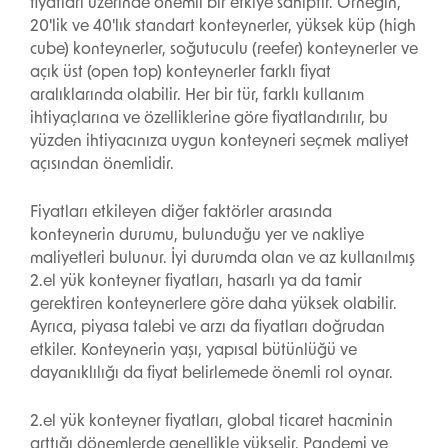
fiyatları üzerinde önemli bir etkiye sahiptir. Örneğin,
20'lik ve 40'lık standart konteynerler, yüksek küp (high
cube) konteynerler, soğutuculu (reefer) konteynerler ve
açık üst (open top) konteynerler farklı fiyat
aralıklarında olabilir. Her bir tür, farklı kullanım
ihtiyaçlarına ve özelliklerine göre fiyatlandırılır, bu
yüzden ihtiyacınıza uygun konteyneri seçmek maliyet
açısından önemlidir.
Fiyatları etkileyen diğer faktörler arasında
konteynerin durumu, bulunduğu yer ve nakliye
maliyetleri bulunur. İyi durumda olan ve az kullanılmış
2.el yük konteyner fiyatları, hasarlı ya da tamir
gerektiren konteynerlere göre daha yüksek olabilir.
Ayrıca, piyasa talebi ve arzı da fiyatları doğrudan
etkiler. Konteynerin yaşı, yapısal bütünlüğü ve
dayanıklılığı da fiyat belirlemede önemli rol oynar.
2.el yük konteyner fiyatları, global ticaret hacminin
arttığı dönemlerde genellikle yükselir. Pandemi ve